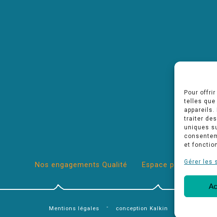
Pour offri
telles que
appareils.
traiter de
uniques su
consenteme
et fonctio
Gérer les 
Nos engagements Qualité
Espace pro
Ac
-
Mentions légales
conception Kalkin