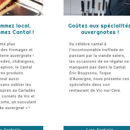
mmez local,
Goûtez aux spécialité
mez Cantal !
auvergnates !
nte plus
Du célèbre cantal à
e des fromages et
l’incontournable truffade en
terie auvergnate !
passant par la viande salers,
ondes, châtaignes,
les occasions de se régaler ne
ception, le Cantal
manquent pas dans le Cantal.
res produits
Éric Bouyssou, Toque
out aussi
d’Auvergne, nous présente ces
sans oublier les
spécialités dans son
opres au Carladès
restaurant de Vic-sur-Cère.
 cornets de Vic et
a tome, un succulent
ke auvergnat » !