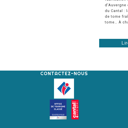
d’Auvergne e
du Cantal : 
de tome fraî
tome… À cha
Lir
CONTACTEZ-NOUS