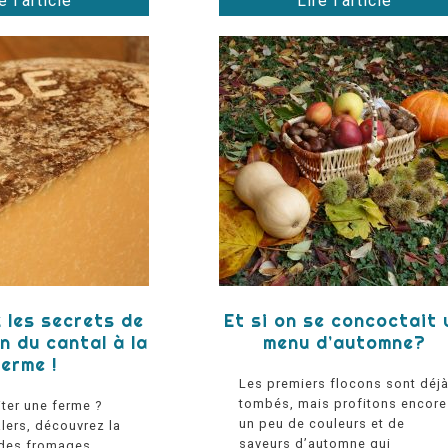
e l'article
Lire l'article
 les secrets de
Et si on se concoctait 
n du cantal à la
menu d’automne?
ferme !
Les premiers flocons sont déj
tombés, mais profitons encore
iter une ferme ?
un peu de couleurs et de
lers, découvrez la
saveurs d’automne qui
 des fromages