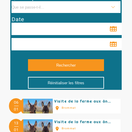
Date
Réinitialiser les filtres
Visite de la ferme aux ânes
06
Brommat
01
Visite de la ferme aux ânes
13
Brommat
01