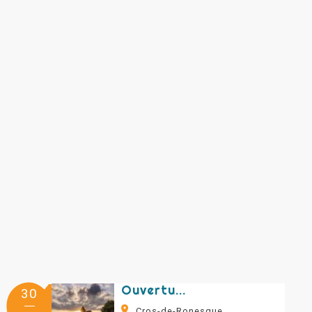
Ouverture de la chapelle du rocher de Ronesque
30
Cros-de-Ronesque