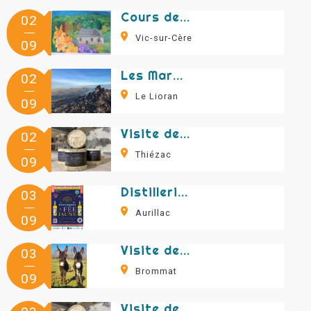
Cours de pastel
02
Vic-sur-Cère
09
Les Marmottes du Plomb du Cantal - Randonnée avec Gilles Guilloteau
02
Le Lioran
09
Visite des caves d'affinage Marie Séverac
02
Thiézac
09
Distillerie Couderc - visite d'atelier et dégustation
03
Aurillac
09
Visite de la ferme aux ânes
03
Brommat
09
Visite des caves d'affinage Marie Séverac