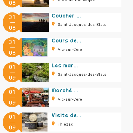
08
Coucher de soleil au cœur du volcan
31
Saint-Jacques-des-Blats
08
Cours de pastel
31
Vic-sur-Cère
08
Les marmottes du Puy Griou
01
Saint-Jacques-des-Blats
09
Marché de Vic sur Cère
01
Vic-sur-Cère
09
Visite des caves d'affinage Marie Séverac
01
Thiézac
09