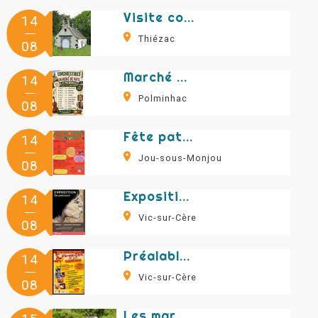
Visite commentée de la chapelle Notre Dame de Consolation
14
Thiézac
08
Marché de Pays
14
Polminhac
08
Fête patronale
14
Jou-sous-Monjou
08
Exposition de peinture - Harlen -Charlotte Bonnerot
14
Vic-sur-Cère
08
Préalable fête du 15 août
14
Vic-sur-Cère
08
Les marmottes du Puy Griou