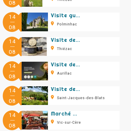
08
Visite guidée du château de Pesteils
14
Polminhac
08
Visite des caves d'affinage Marie Séverac
14
Thiézac
08
Visite de la manufacture Piganiol
14
Aurillac
08
Visite de la ferme du Griou
14
Saint-Jacques-des-Blats
08
Marché de Vic sur Cère
14
Vic-sur-Cère
08