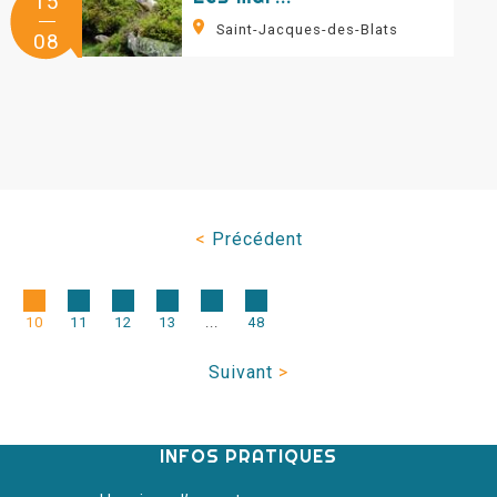
15
Saint-Jacques-des-Blats
08
<
Précédent
10
11
12
13
...
48
Suivant
>
INFOS PRATIQUES