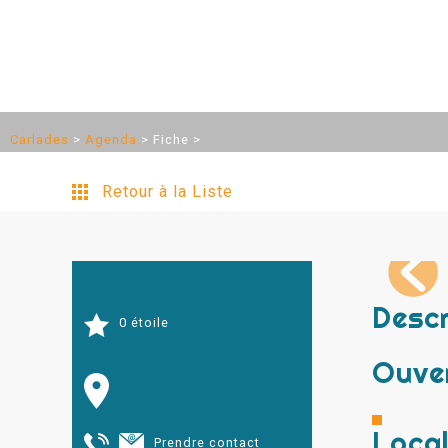
Carlades
>
Agenda
>
Fiche
>
Retour à la Liste
Descr
0 étoile
Ouve
Local
Prendre contact