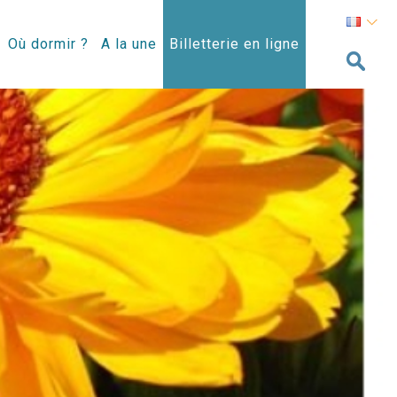
Où dormir ?
A la une
Billetterie en ligne