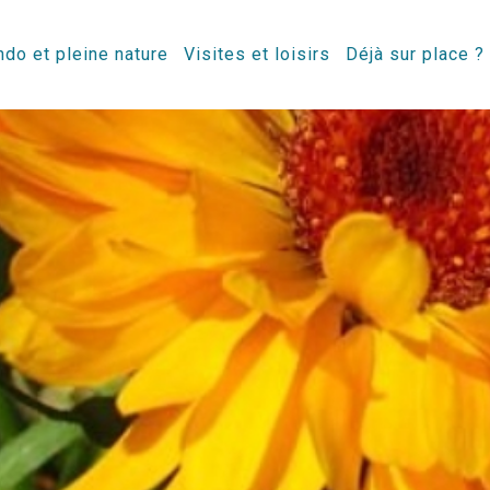
do et pleine nature
Visites et loisirs
Déjà sur place ?