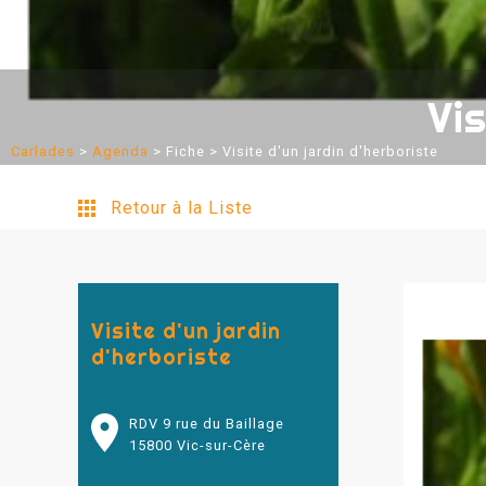
Vis
Carlades
>
Agenda
>
Fiche
> Visite d'un jardin d'herboriste
Retour à la Liste
Visite d'un jardin
d'herboriste
RDV 9 rue du Baillage
15800 Vic-sur-Cère