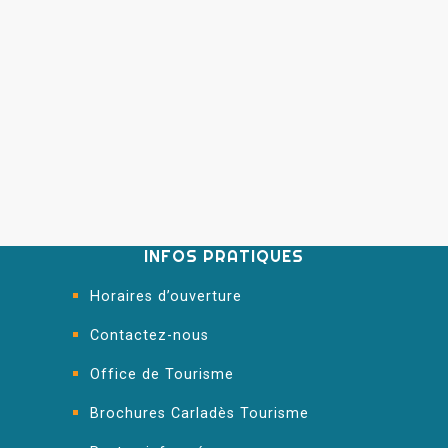
INFOS PRATIQUES
Horaires d’ouverture
Contactez-nous
Office de Tourisme
Brochures Carladès Tourisme