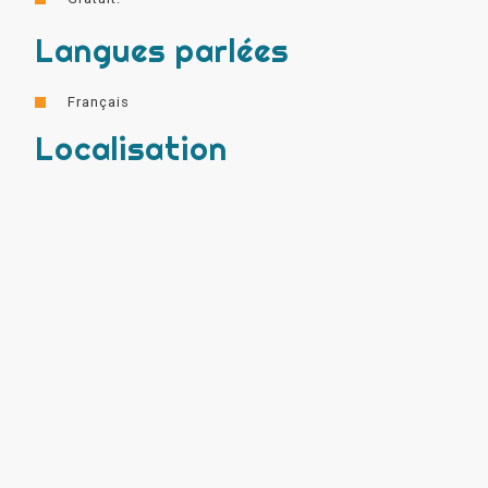
Langues parlées
Français
Localisation