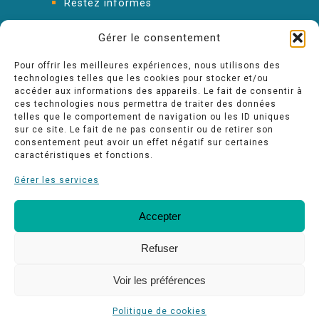
Restez informés
FAQ : les réponses à vos questions
Gérer le consentement
Pour offrir les meilleures expériences, nous utilisons des
technologies telles que les cookies pour stocker et/ou
accéder aux informations des appareils. Le fait de consentir à
ces technologies nous permettra de traiter des données
telles que le comportement de navigation ou les ID uniques
sur ce site. Le fait de ne pas consentir ou de retirer son
consentement peut avoir un effet négatif sur certaines
caractéristiques et fonctions.
Gérer les services
Accepter
FAQ
Nos engagements Qualité
Espace pro
Refuser
Voir les préférences
-
Mentions légales
conception Kalkin
Politique de cookies