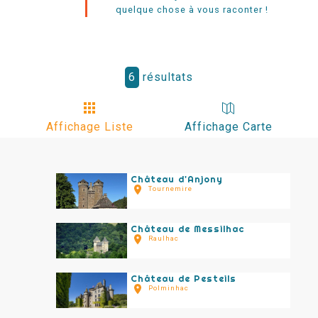
quelque chose à vous raconter !
6
résultats
Affichage Liste
Affichage Carte
Château d'Anjony
Tournemire
Château de Messilhac
Raulhac
Château de Pesteils
Polminhac