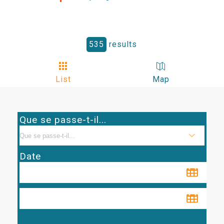
535
results
List
Map
Que se passe-t-il...
Date