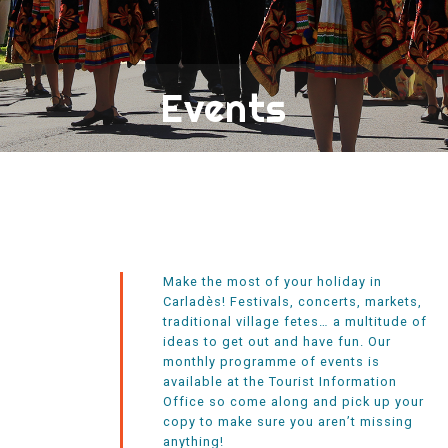
Events
Make the most of your holiday in
Carladès! Festivals, concerts, markets,
traditional village fetes… a multitude of
ideas to get out and have fun. Our
monthly programme of events is
available at the Tourist Information
Office so come along and pick up your
copy to make sure you aren’t missing
anything!