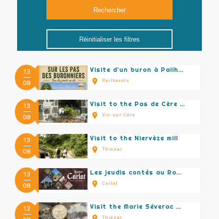
Réinitialiser les filtres
Visite d'un buron à Pailherols
13
Pailherols
08
Visit to the Pas de Cère pottery
13
Vic-sur-Cère
08
Visit to the Niervèze mill
13
Thiézac
08
Les jeudis contés au Rocher de Carlat
13
Carlat
08
Visit the Marie Séverac maturing cellars
13
Thiézac