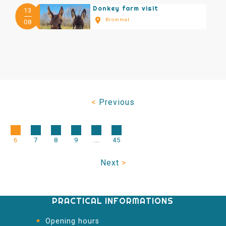
Donkey farm visit
13
Brommat
08
<
Previous
6
7
8
9
...
45
Next
>
PRACTICAL INFORMATIONS
Opening hours