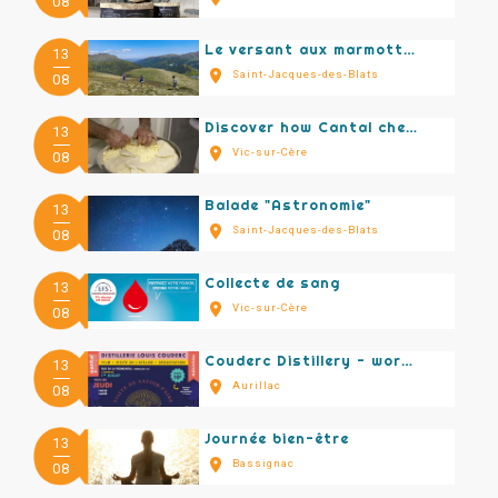
08
Le versant aux marmottes du Puy Griou
13
Saint-Jacques-des-Blats
08
Discover how Cantal cheese is made
13
Vic-sur-Cère
08
Balade "Astronomie"
13
Saint-Jacques-des-Blats
08
Collecte de sang
13
Vic-sur-Cère
08
Couderc Distillery - workshop tour and tasting
13
Aurillac
08
Journée bien-être
13
Bassignac
08