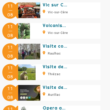
Vic sur Cère market
11
Vic-sur-Cère
08
Volcanism Discovery Tour: "Le Chaos de Casteltinet"
11
Vic-sur-Cère
08
Visite commentée du château de Cromières
11
Raulhac
08
Visite de la ferme de la Molède et vente de fromage
11
Thiézac
08
Visite de la manufacture Piganiol
11
Aurillac
08
Opera and Film Music Concert in Thiézac
11