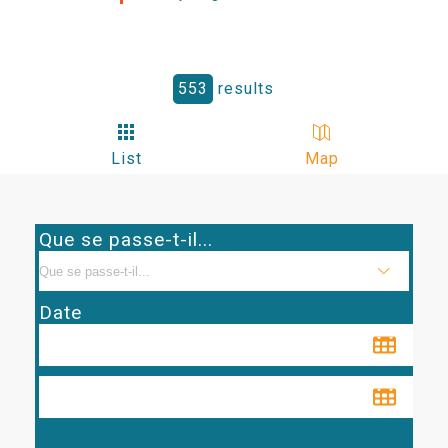
553
results
List
Map
Que se passe-t-il...
Date