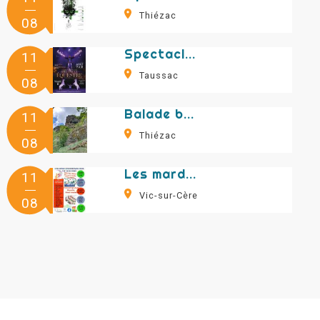
Thiézac
08
Spectacle équestre : en galopant à travers le temps
11
Taussac
08
Balade botanique dans le Pas des Rocs
11
Thiézac
08
Les mardis gourmands
11
Vic-sur-Cère
08