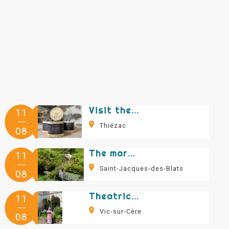
Visit the Marie Séverac maturing cellars
11
Thiézac
08
The marmots of Puy Griou
11
Saint-Jacques-des-Blats
08
Theatrical visit: Vic-sur-Cère and Dust with Marie Léontine
11
Vic-sur-Cère
08