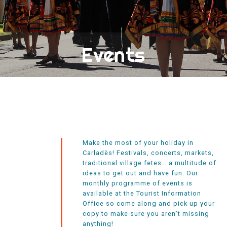
Events
Make the most of your holiday in
Carladès! Festivals, concerts, markets,
traditional village fetes… a multitude of
ideas to get out and have fun. Our
monthly programme of events is
available at the Tourist Information
Office so come along and pick up your
copy to make sure you aren’t missing
anything!