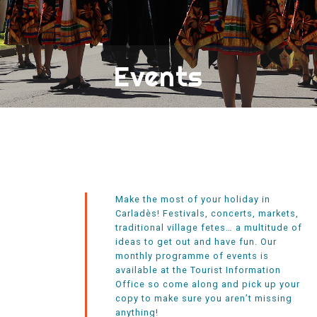
Events
Make the most of your holiday in
Carladès! Festivals, concerts, markets,
traditional village fetes… a multitude of
ideas to get out and have fun. Our
monthly programme of events is
available at the Tourist Information
Office so come along and pick up your
copy to make sure you aren’t missing
anything!