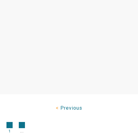
<
Previous
1
...