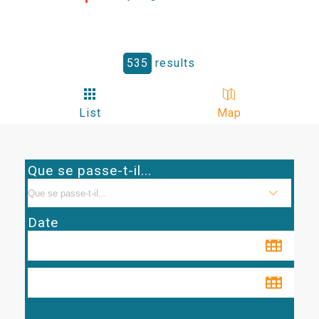
535
results
List
Map
Que se passe-t-il...
Date