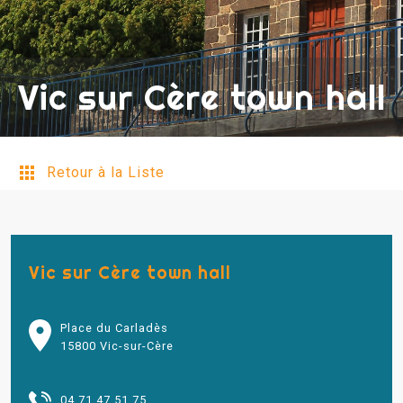
Vic sur Cère town hall
Retour à la Liste
Vic sur Cère town hall
Place du Carladès
15800 Vic-sur-Cère
04 71 47 51 75