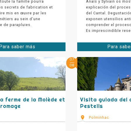
 toute la famille pourra
Anaïs y Sylvain os mos
es secrets de fabrication et
explicación del proce
aire mis en œuvre par les
del Cantal. Degustació
métiers au sein d’une
exponen utensilios an
e de parapluies.
comprender el proceso
Es imprescindible rese
Para saber más
Para sabe
07
08
la ferme de la Molède et
Visita guiada del 
fromage
Pesteils
Polminhac