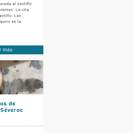
uiada al castillo
viernes. La cita
astillo. Las
uirir en la
r más
gas de
 Séverac