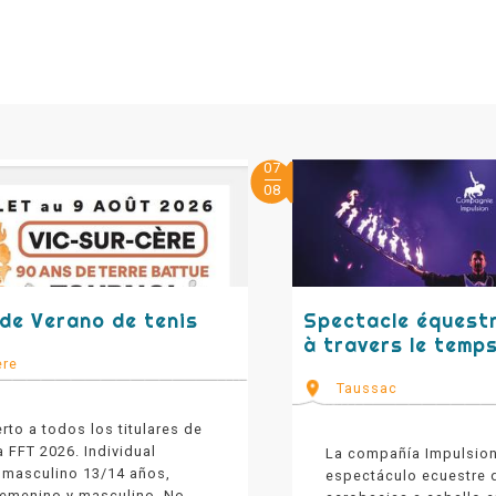
07
08
de Verano de tenis
Spectacle équestr
à travers le temp
ère
Taussac
rto a todos los titulares de
a FFT 2026. Individual
La compañía Impulsion
 masculino 13/14 años,
espectáculo ecuestre d
 femenino y masculino. No