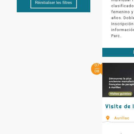
Réinitialiser les filtres
clasificado
femenino y
años. Dobl
Inscripción
información
Parc.
07
08
Visite de
Aurillac