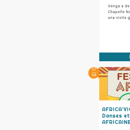
Venga a des
Chapelle N
una visita 
07
08
AFRICA'VI
Danses et
AFRICAIN