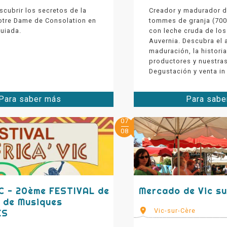
cubrir los secretos de la
Creador y madurador 
otre Dame de Consolation en
tommes de granja (700
guiada.
con leche cruda de lo
Auvernia. Descubra el a
maduración, la histori
productores y nuestra
Degustación y venta in 
Para saber más
Para sabe
07
08
C - 20ème FESTIVAL de
Mercado de Vic su
 de Musiques
Vic-sur-Cère
ES