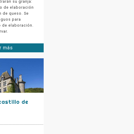
trarán su granja:
so de elaboración
n de queso. Se
tiguos para
 de elaboración.
rvar.
r más
castillo de