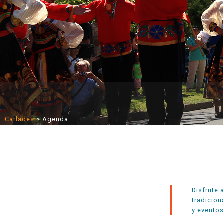
Carlades
>
Agenda
Disfrute 
tradicion
y eventos