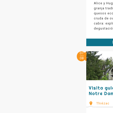
Alice y Hug
granja tra
quesos eco
cruda de o
cabra: expl
degustació
07
08
Visita gui
Notre Dam
Thiézac