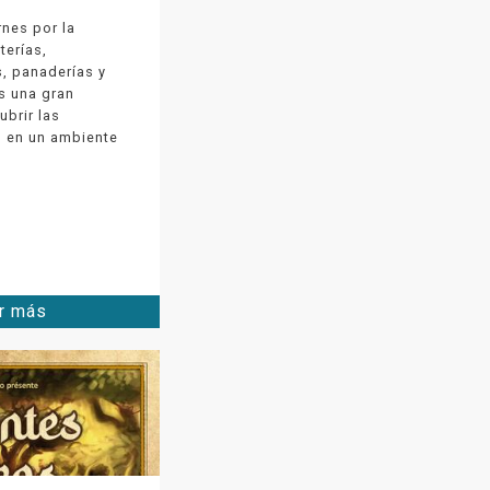
rnes por la
terías,
, panaderías y
s una gran
brir las
s en un ambiente
r más