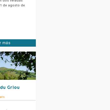
en dos veladas
11 de agosto de
r más
 du Griou
ats