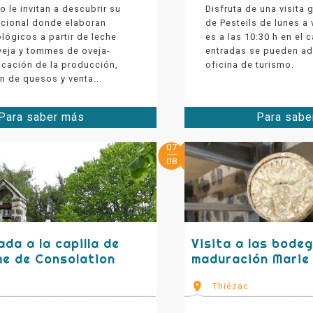
o le invitan a descubrir su
Disfruta de una visita g
dicional donde elaboran
de Pesteils de lunes a 
lógicos a partir de leche
es a las 10:30 h en el c
veja y tommes de oveja-
entradas se pueden adq
icación de la producción,
oficina de turismo.
n de quesos y venta...
Para saber más
Para sabe
07
08
ada a la capilla de
Visita a las bode
e de Consolation
maduración Marie
Thiézac