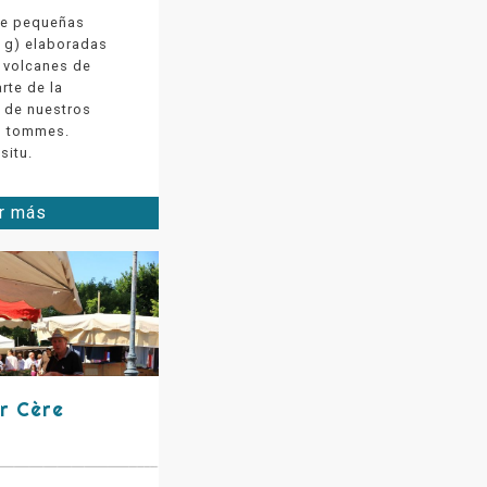
de pequeñas
 g) elaboradas
s volcanes de
rte de la
a de nuestros
s tommes.
situ.
r más
r Cère