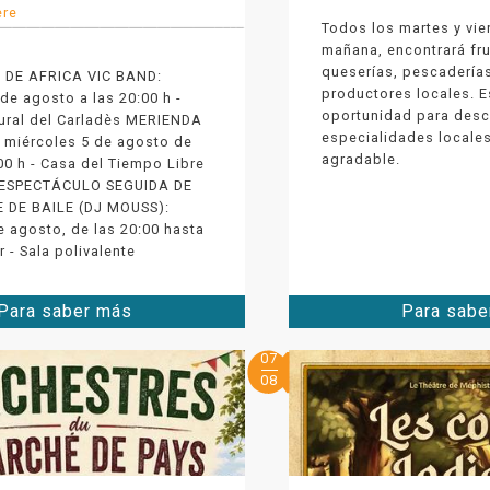
ère
Todos los martes y vie
mañana, encontrará fru
queserías, pescaderías
 DE AFRICA VIC BAND:
productores locales. E
de agosto a las 20:00 h -
oportunidad para descu
tural del Carladès MERIENDA
especialidades locale
 miércoles 5 de agosto de
agradable.
00 h - Casa del Tiempo Libre
ESPECTÁCULO SEGUIDA DE
 DE BAILE (DJ MOUSS):
e agosto, de las 20:00 hasta
 - Sala polivalente
Para saber más
Para sabe
07
08