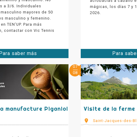
acrobacias a caballo 
s a 3/6. Individuales
mágicas, los días 7 y 
 masculino mayores de 50
2026.
es masculino y femenino.
 en TEN'UP. Para más
, contactar con Vic Tennis
Para saber más
Para sabe
07
08
 la manufacture Piganiol
Visite de la ferme
Saint-Jacques-des-Bl