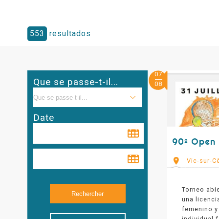
553
resultados
07
Que se passe-t-il...
08
Date
90º Open 
Vic-sur-C
Torneo abie
una licenci
femenino y
individual