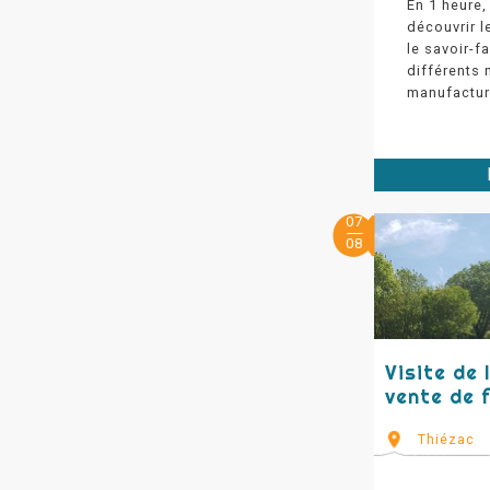
En 1 heure,
découvrir l
le savoir-f
différents 
manufactur
07
08
Visite de 
vente de 
Thiézac