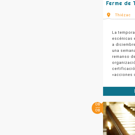
Ferme de T
Thiézac
La tempora
escénicas e
a diciembr
una semana
remanso de
organizaci
certificaci
«acciones 
08
08