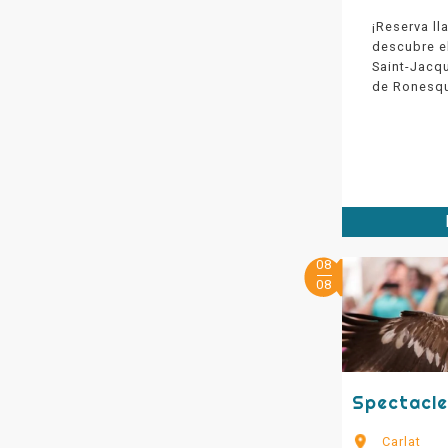
¡Reserva ll
descubre el
Saint-Jacq
de Ronesq
08
08
Spectacle
Carlat