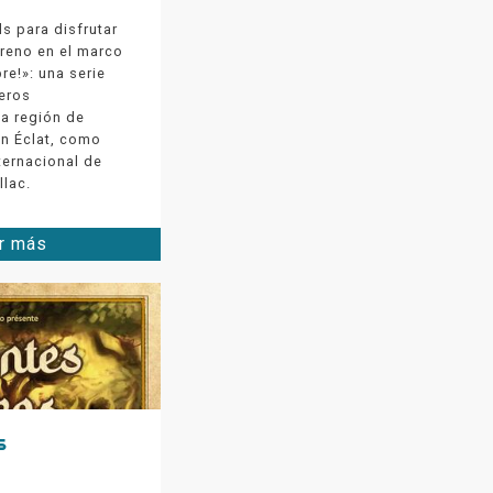
s para disfrutar
rreno en el marco
bre!»: una serie
jeros
la región de
ón Éclat, como
nternacional de
llac.
r más
s