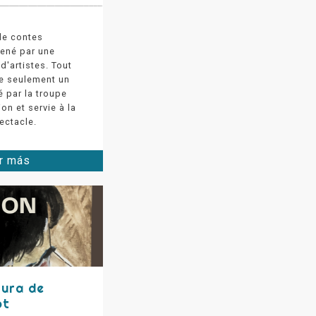
 de contes
mené par une
d'artistes. Tout
ne seulement un
é par la troupe
on et servie à la
pectacle.
r más
tura de
ot