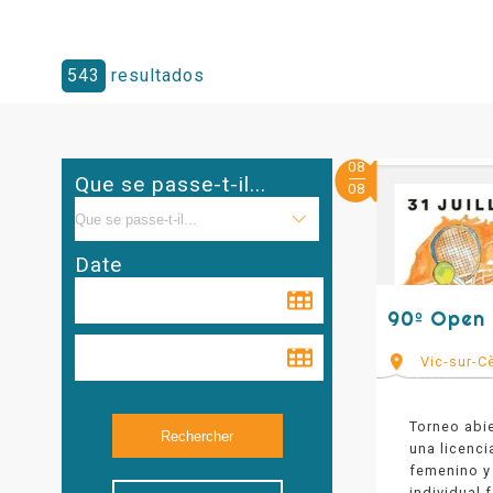
543
resultados
08
Que se passe-t-il...
08
Date
90º Open 
Vic-sur-C
Torneo abie
una licenci
femenino y
individual