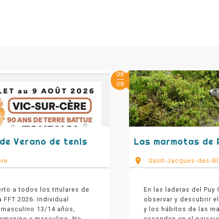
08
08
de Verano de tenis
Las marmotas de 
ère
Saint-Jacques-des-Bl
rto a todos los titulares de
En las laderas del Puy 
a FFT 2026. Individual
observar y descubrir 
 masculino 13/14 años,
y los hábitos de las 
 femenino y masculino. No
esconden en el paisaje