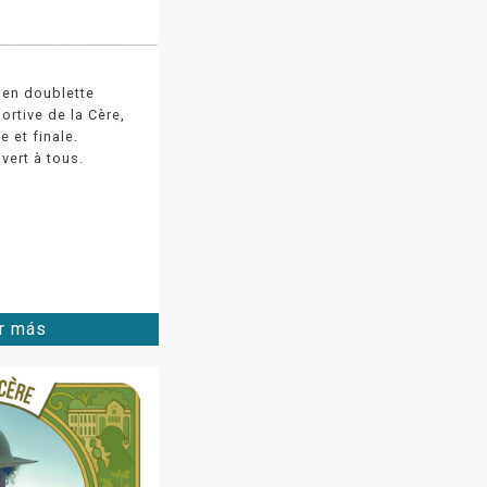
en doublette
ortive de la Cère,
e et finale.
uvert à tous.
r más