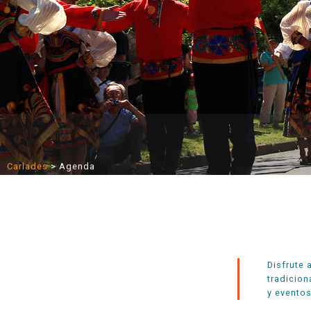
Carlades
>
Agenda
Disfrute 
tradicion
y eventos