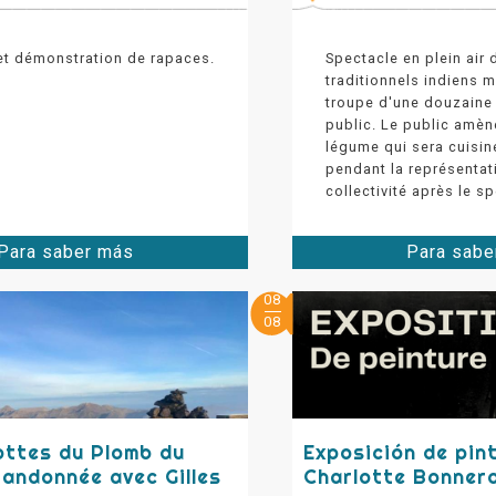
et démonstration de rapaces.
Spectacle en plein air
traditionnels indiens 
troupe d'une douzaine 
public. Le public amè
légume qui sera cuisin
pendant la représentati
collectivité après le s
Para saber más
Para sabe
08
08
ttes du Plomb du
Exposición de pin
Randonnée avec Gilles
Charlotte Bonner