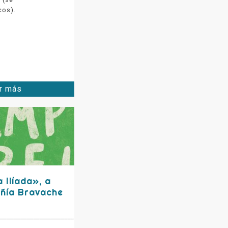
cos).
r más
 Ilíada», a
añía Bravache