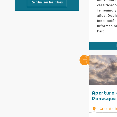
Réinitialiser les filtres
clasificado
femenino y
años. Dobl
Inscripción
información
Parc.
08
08
Apertura d
Ronesque
Cros-de-