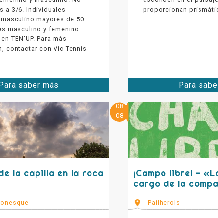
s a 3/6. Individuales
proporcionan prismáti
 masculino mayores de 50
es masculino y femenino.
 en TEN'UP. Para más
, contactar con Vic Tennis
Para saber más
Para sabe
08
08
e la capilla en la roca
¡Campo libre! - «La
cargo de la comp
Ronesque
Pailherols