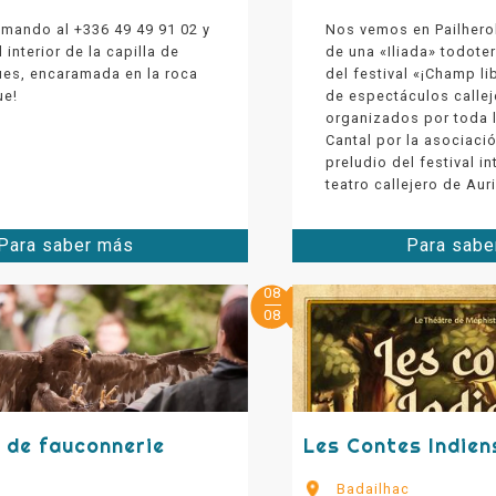
amando al +336 49 49 91 02 y
Nos vemos en Pailherol
 interior de la capilla de
de una «Iliada» todote
ues, encaramada en la roca
del festival «¡Champ li
ue!
de espectáculos calle
organizados por toda 
Cantal por la asociaci
preludio del festival i
teatro callejero de Auri
Para saber más
Para sabe
08
08
 de fauconnerie
Les Contes Indien
Badailhac