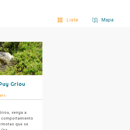
Lista
Mapa
Puy Griou
ats
Griou, venga a
el comportamiento
marmotas que se
 (se