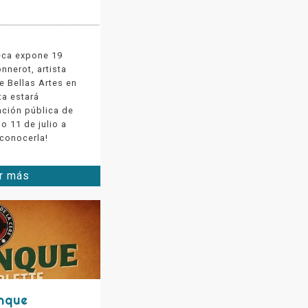
teca expone 19
nnerot, artista
e Bellas Artes en
ta estará
ación pública de
o 11 de julio a
 conocerla!
r más
nque