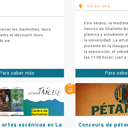
u
Vic-sur-Cère
Este verano, la media
lienzos de Charlotte Bo
server les marmottes, leurs
plástica y estudiante d
nts et découvrir leurs
la universidad. La artis
e vie.
presente en la inaugur
la exposición, el sábad
las 11:00 horas: ¡ven a
Para saber más
Para sabe
08
08
 artes escénicas en La
Concours de péta