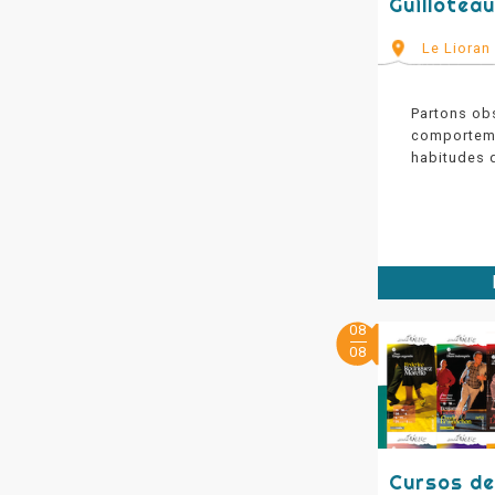
Guillotea
Le Lioran
Partons ob
comporteme
habitudes d
08
08
Cursos de