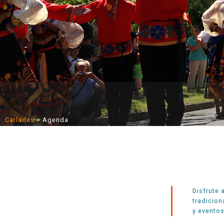
Carlades
>
Agenda
Disfrute 
tradicion
y eventos