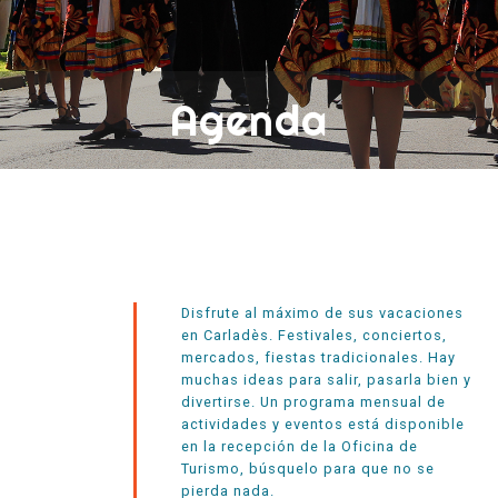
Agenda
Disfrute al máximo de sus vacaciones
en Carladès. Festivales, conciertos,
mercados, fiestas tradicionales. Hay
muchas ideas para salir, pasarla bien y
divertirse. Un programa mensual de
actividades y eventos está disponible
en la recepción de la Oficina de
Turismo, búsquelo para que no se
pierda nada.