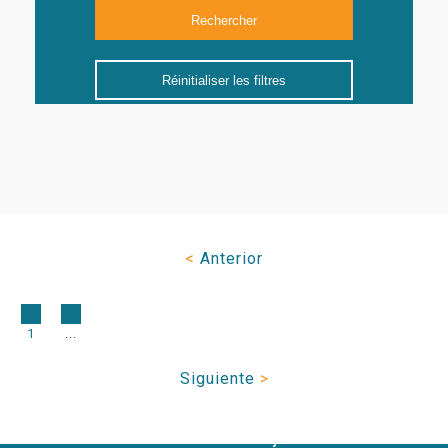
Réinitialiser les filtres
<
Anterior
1
...
Siguiente
>