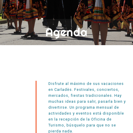
Agenda
Disfrute al máximo de sus vacaciones
en Carladès. Festivales, conciertos,
mercados, fiestas tradicionales. Hay
muchas ideas para salir, pasarla bien y
divertirse. Un programa mensual de
actividades y eventos está disponible
en la recepción de la Oficina de
Turismo, búsquelo para que no se
pierda nada.