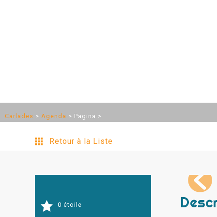
Carlades
>
Agenda
>
Pagina
>
Retour à la Liste
Descr
0 étoile