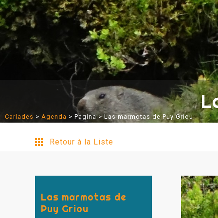
L
Carlades
>
Agenda
>
Pagina
> Las marmotas de Puy Griou
Retour à la Liste
Las marmotas de
Puy Griou