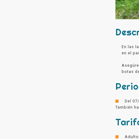
Descr
En las l
en el pa
Asegúres
botas de
Peri
Del 07
También ha
Tarif
Adulto