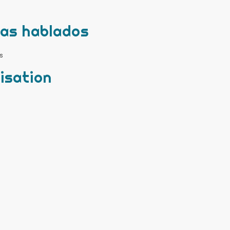
mas hablados
s
isation