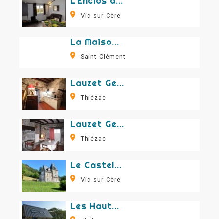
L'Enclos des 4 saisons - Fleur d'Anis
Vic-sur-Cère
La Maison de Jean - Casa rural 206
Saint-Clément
Lauzet Geneviève - Gite n°230
Thiézac
Lauzet Geneviève - Gite n°231
Thiézac
Le Castel Blanc
Vic-sur-Cère
Les Hauts de Salilhes