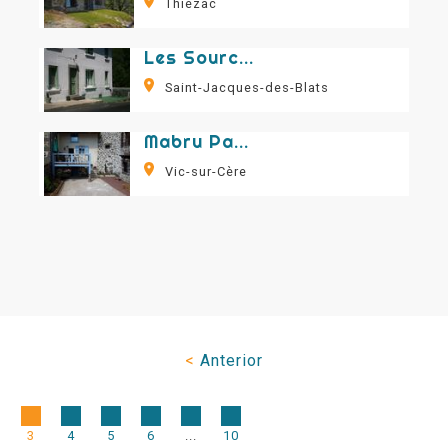
Thiézac
Les Sources
Saint-Jacques-des-Blats
Mabru Paul et Elisabeth - "La Bergerie"
Vic-sur-Cère
<
Anterior
3
4
5
6
...
10