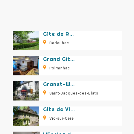
Gite de Raphaël
Badailhac
Grand Gîte de Marfon
Polminhac
Granet-Wishow Jean Christophe et Heike - "La Castaniou" - Gite n°383
Saint-Jacques-des-Blats
Gîte de Vic-Gîte n°330
Vic-sur-Cère