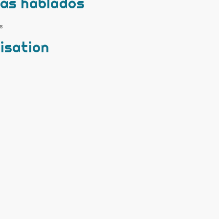
mas hablados
s
isation