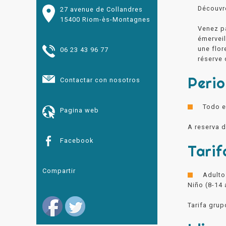
Découvre
27 avenue de Collandres
15400 Riom-ès-Montagnes
Venez pa
émerveil
une flor
06 23 43 96 77
réserve 
Peri
Contactar con nosotros
Todo e
Pagina web
A reserva 
Facebook
Tarif
Compartir
Adulto
Niño (8-14 
Tarifa grup