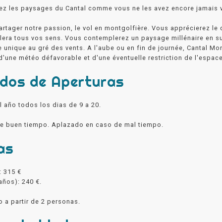
z les paysages du Cantal comme vous ne les avez encore jamais vus
rtager notre passion, le vol en montgolfière. Vous apprécierez le c
lera tous vos sens. Vous contemplerez un paysage millénaire en su
e unique au gré des vents. A l'aube ou en fin de journée, Cantal Mo
d'une météo défavorable et d'une éventuelle restriction de l'espace
odos de Aperturas
l año todos los dias de 9 a 20.
de buen tiempo. Aplazado en caso de mal tiempo.
as
: 315 €
años): 240 €.
o a partir de 2 personas.