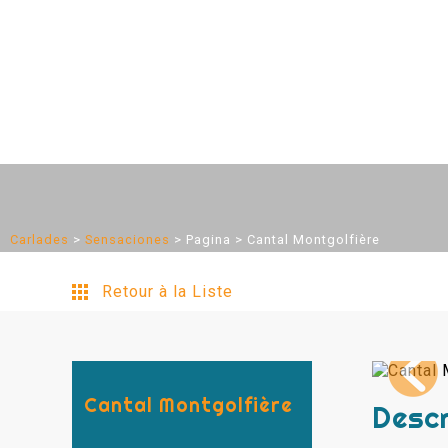
Carlades
>
Sensaciones
>
Pagina
> Cantal Montgolfière
Retour à la Liste
Cantal Montgolfière
Descr