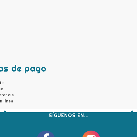
as de pago
te
co
erencia
n línea
SÍGUENOS EN...