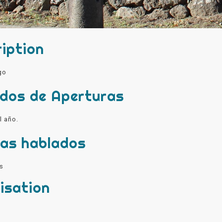
iption
go
odos de Aperturas
l año.
mas hablados
s
isation