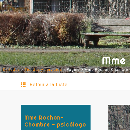
Mme 
Carlades
>
Tiendas y servicios
>
Pagina
> Mme Rochon-Chambre -
Retour à la Liste
Mme Rochon-
Chambre - psicólogo