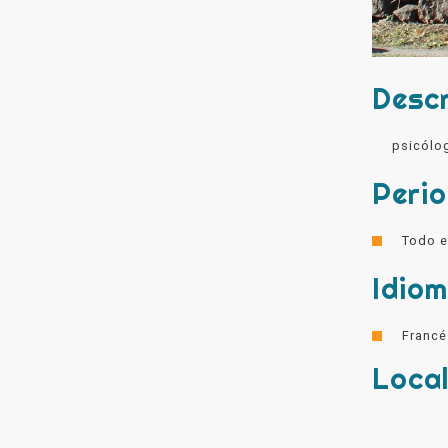
Descr
psicólo
Peri
Todo e
Idio
Francé
Local