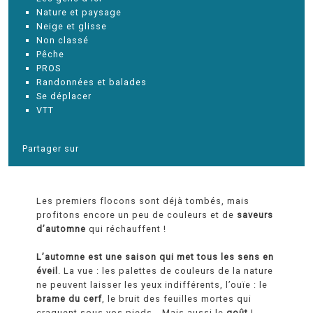
Nature et paysage
Neige et glisse
Non classé
Pêche
PROS
Randonnées et balades
Se déplacer
VTT
Partager sur
Les premiers flocons sont déjà tombés, mais
profitons encore un peu de couleurs et de
saveurs
d’automne
qui réchauffent !
L’automne est une saison qui met tous les sens en
éveil
. La vue : les palettes de couleurs de la nature
ne peuvent laisser les yeux indifférents, l’ouïe : le
brame du cerf
, le bruit des feuilles mortes qui
craquent sous vos pieds… Mais aussi le
goût
!