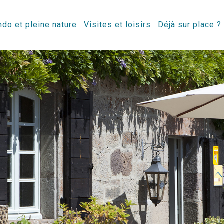
do et pleine nature
Visites et loisirs
Déjà sur place ?