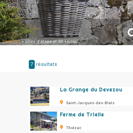
G
Carlades
>
Gîtes d’étape et de séjour
7
résultats
La Grange du Devezou
Saint-Jacques-des-Blats
Ferme de Trielle
Thiézac