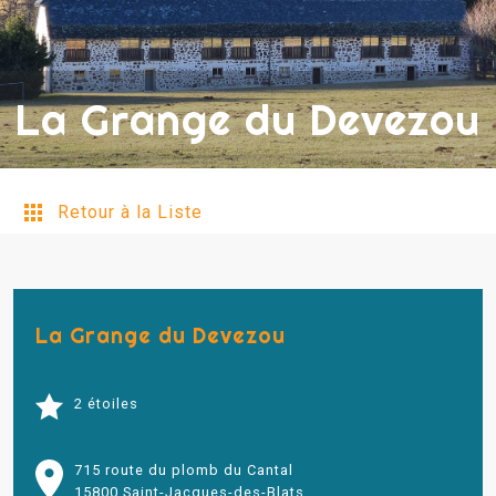
La Grange du Devezou
Retour à la Liste
La Grange du Devezou
2 étoiles
715 route du plomb du Cantal
15800 Saint-Jacques-des-Blats