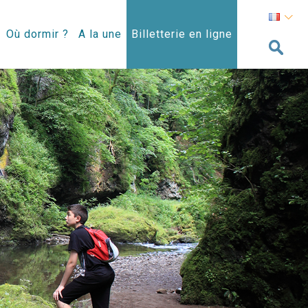
Où dormir ?
A la une
Billetterie en ligne