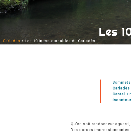
Les 1
Carlades
>
Les 10 incontournables du Carladès
Sommets, 
Carladès 
Cantal
. P
incontou
Qu’on soit randonneur aguerri
Des gorges impressionnantes