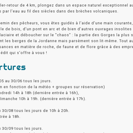
ller-retour de 4 km, plongez dans un espace naturel exceptionnel 
 par l'eau au fil des siècles dans des brèches volcaniques.
hemin des pêcheurs, vous êtes guidés à l'aide d'une main courante, i
le de bois, d'un pont en arc et de bien d’autres ouvrages insolites 
laciaire et déboucher sur le "chaos" : la partie des Gorges la plus 
t les berges de la Jordanne mais parsèment son lit-même. Tout au
ances en matière de roche, de faune et de flore grâce à des empre
nédit qui s'offre à vous !
rtures
05 au 30/06 tous les jours.
n en fonction de la météo + groupes sur réservation)
ndredi 14h à 18h (dernière entrée à 16h),
imanche 10h à 19h. (dernière entrée à 17h).
 30/08 tous les jours de 10h à 20h.
trée à 18h.
 30/09 tous les jours.