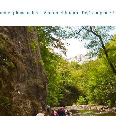
do et pleine nature
Visites et loisirs
Déjà sur place ?