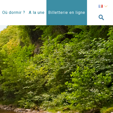
Où dormir ?
A la une
Billetterie en ligne