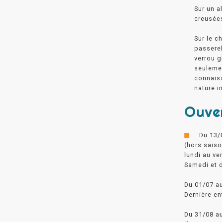
Sur un a
creusées
Sur le c
passerel
verrou g
seulemen
connaiss
nature i
Ouve
Du 13/
(hors saiso
lundi au ve
Samedi et d
Du 01/07 au
Dernière en
Du 31/08 au