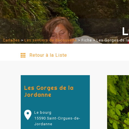
L
Carlades
>
Les sentiers de découverte
>
Fiche
> Les Gorges de l
Retour à la Liste
Les Gorges de la
Jordanne
Le bourg
15590 Saint-Cirgues-de-
Jordanne