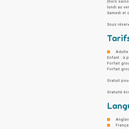
(hors saiso
lundi au ve
Samedi et d
Sous réser
Tarif
Adulte 
Enfant : à p
Forfait gr
Forfait gro
Gratuit pou
Gratuité éc
Lang
Anglai
França