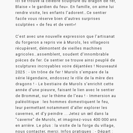
Ici se trouve la célèbre sculpture du dragon de fer,
Blaise « le gardien du feu». En famille, on aime lui
rendre visite, les enfants l’adorent…Ce sentier
facile vous réserve bien d'autres surprises
sculptées « de feu et de vent»!
C’est avec une nouvelle expression que l’artisanat
du forgeron a repris vie à Murols, les villageois
récupèrent, démontent de vieilles machines
agricoles…assemblent, soudent d’innombrable
pièces de fer. Ce sentier se trouve ainsi peuplé de
sculptures incroyables voire déjantées ! Nouveauté
2025 : - Un trône de fer ! Murols s’empare de la
série légendaire, endossez le rôle de la mère des
dragons ! - Le bestiaire de Murols s'enrichit cette
année d'une pieuvre, faisant le lien avec le sentier
de Brommat, sur le thème de l'eau ! - Immersion au
paléolitique : les hommes domestiquent le feu,
leur permettant notamment d'aller explorer les
cavernes, et d'y peindre ... Jetez un œil dans la
"caverne" de Murols, et imaginez-vous 400 000 ans
en arrière. Le plus : la visite de la forge du village,
nous contacter, merci. Infos pratiques : - Départ :