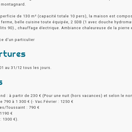
r montagnard.
perficie de 130 m² (capacité totale 10 pers), la maison est compo
 ferme, belle cuisine toute équipée, 2 SDB (1 avec douche hydromas
 lits 90)., chauffage électrique. Ambiance chaleureuse de la pierre e
e d'un particulier
rtures
01 au 31/12 tous les jours.
s
nd : à partir de 230 € (Pour une nuit (hors vacances) et selon le n
e 790 à 1 300 € (- Vac.Février : 1250 €
es/Toussaint : 790 €
 1190 €
: 1300 €).