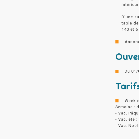
intérieu
D'une su
table de
140 et 6
Annonc
Ouve
Du 01/
Tarif
Week-e
Semaine : d
- Vac. Pâqu
- Vac. été :
- Vac. Noël 