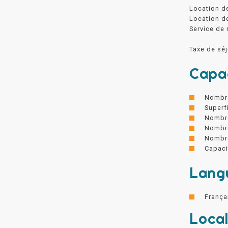
Location de
Location de
Service de 
Taxe de séj
Capa
Nombre
Superfi
Nombre
Nombre
Nombre
Capaci
Lang
França
Local