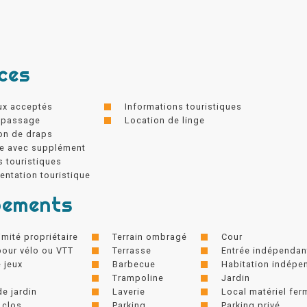
ces
ux acceptés
Informations touristiques
epassage
Location de linge
on de draps
e avec supplément
s touristiques
ntation touristique
pements
imité propriétaire
Terrain ombragé
Cour
pour vélo ou VTT
Terrasse
Entrée indépendan
e jeux
Barbecue
Habitation indépe
Trampoline
Jardin
de jardin
Laverie
Local matériel fer
 clos
Parking
Parking privé