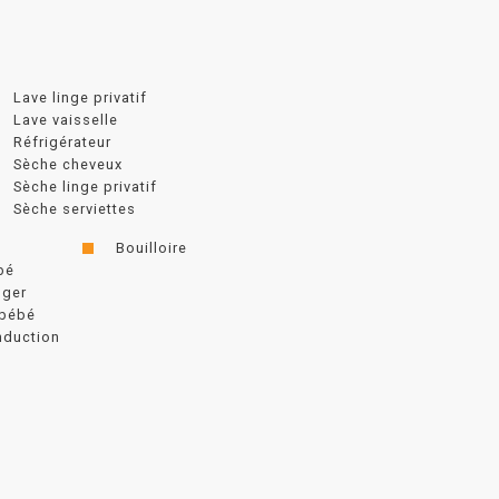
Lave linge privatif
Lave vaisselle
Réfrigérateur
Sèche cheveux
Sèche linge privatif
Sèche serviettes
Bouilloire
bé
nger
 bébé
nduction