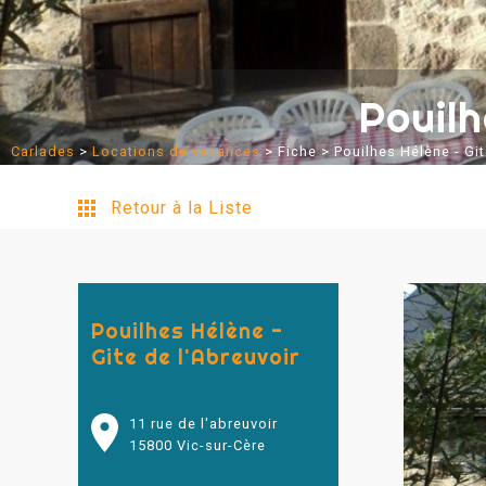
Pouilh
Carlades
>
Locations de vacances
>
Fiche
> Pouilhes Hélène - Git
Retour à la Liste
Pouilhes Hélène -
Gite de l'Abreuvoir
11 rue de l'abreuvoir
15800 Vic-sur-Cère