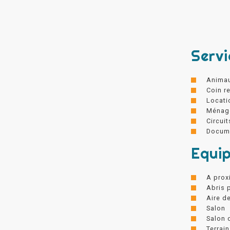
Servi
Anima
Coin r
Locati
Ménag
Circuit
Docume
Equi
A prox
Abris 
Aire d
Salon
Salon 
Terrain