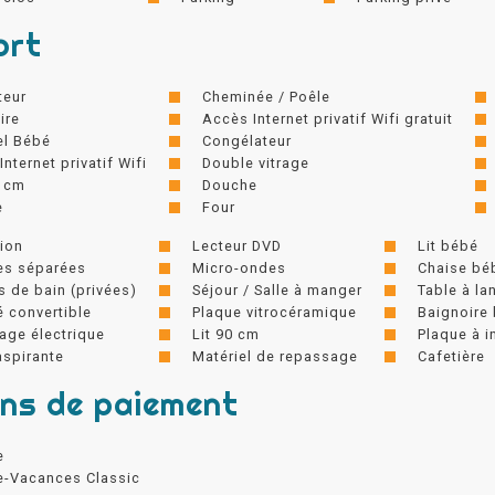
ort
teur
Cheminée / Poêle
ire
Accès Internet privatif Wifi gratuit
el Bébé
Congélateur
nternet privatif Wifi
Double vitrage
0 cm
Douche
e
Four
sion
Lecteur DVD
Lit bébé
tes séparées
Micro-ondes
Chaise bé
s de bain (privées)
Séjour / Salle à manger
Table à la
 convertible
Plaque vitrocéramique
Baignoire
age électrique
Lit 90 cm
Plaque à i
aspirante
Matériel de repassage
Cafetière
ns de paiement
e
-Vacances Classic