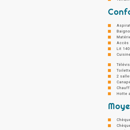
Conf
Aspira
Baigno
Matéri
Accès I
Lit 14
Cuisin
Télévi
Toilet
2 salle
Canapé
Chauff
Hotte 
Moye
Chèqu
Chèque