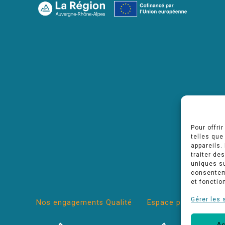
Pour offri
telles que
appareils.
traiter de
uniques su
consenteme
et fonctio
Gérer les 
Nos engagements Qualité
Espace pro
Ac