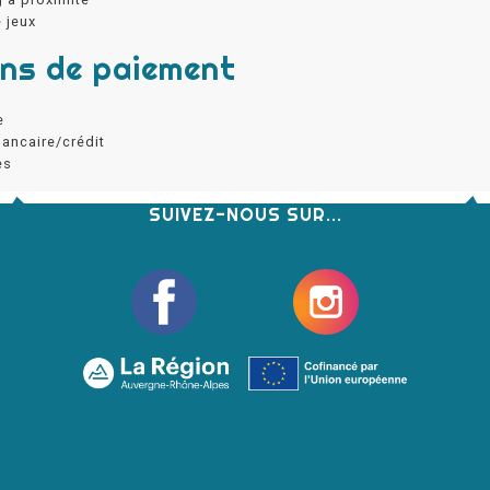
e jeux
ns de paiement
e
bancaire/crédit
es
SUIVEZ-NOUS SUR...