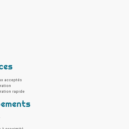
ces
ux acceptés
ration
ration rapide
pements
e
g à proximité