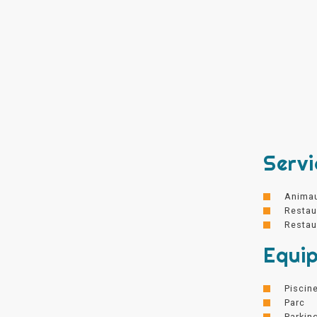
Servi
Anima
Restau
Restau
Equi
Piscin
Parc
Parkin