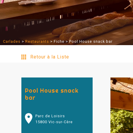
Carlades
>
Restaurants
>
Fiche
> Pool House snack bar
Retour à la Liste
Pool House snack
bar
Parc de Loisirs
15800 Vic-sur-Cère