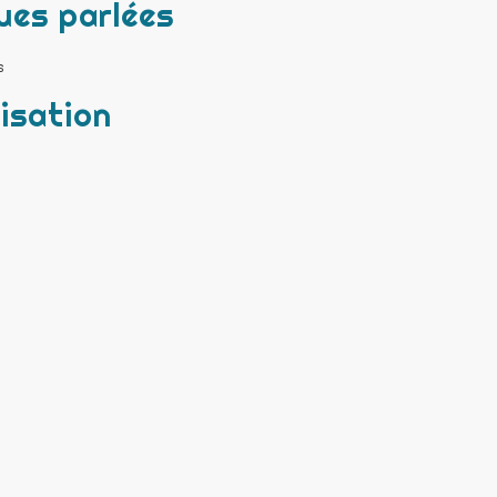
ues parlées
s
isation