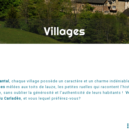
Villages
antal
, chaque village possède un caractère et un charme indéniabl
ues
mêlées aux toits de lauze, les petites ruelles qui racontent l’hi
 sans oublier la générosité et l’authenticité de leurs habitants !
Ve
du Carladès
, et vous lequel préférez-vous?