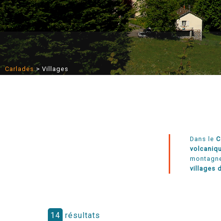
Carlades
>
Villages
Dans le
C
volcaniq
montagne,
villages 
14
résultats