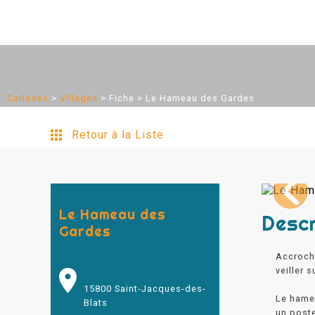
Carlades
>
Villages
>
Fiche
> Le Hameau des Gardes
Retour à la Liste
Le Hameau des
Descr
Gardes
Accroché
veiller 
15800 Saint-Jacques-des-
Le hamea
Blats
un poste