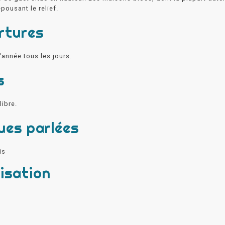
épousant le relief.
rtures
'année tous les jours.
s
libre.
ues parlées
is
isation