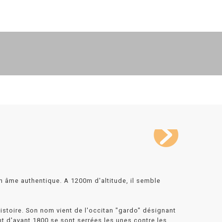
 âme authentique. A 1200m d'altitude, il semble
istoire. Son nom vient de l'occitan "gardo" désignant
nt d'avant 1800 se sont serrées les unes contre les