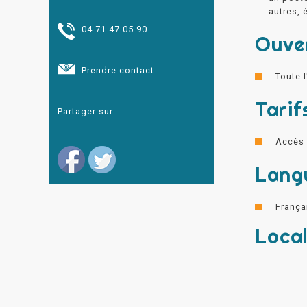
autres, 
04 71 47 05 90
Ouve
Prendre contact
Toute l
Tarif
Partager sur
Accès 
Lang
França
Local