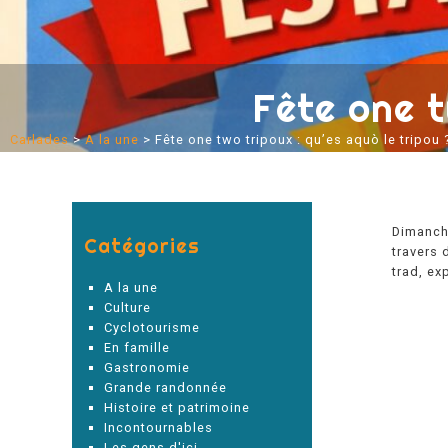
Fête one t
Carlades
>
A la une
>
Fête one two tripoux : qu’es aquò le tripou 
Dimanche
Catégories
travers 
trad, ex
A la une
Culture
Cyclotourisme
En famille
Gastronomie
Grande randonnée
Histoire et patrimoine
Incontournables
Les gens d'ici