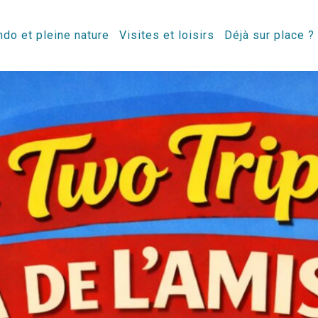
do et pleine nature
Visites et loisirs
Déjà sur place ?