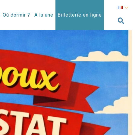
Où dormir ?
A la une
Billetterie en ligne