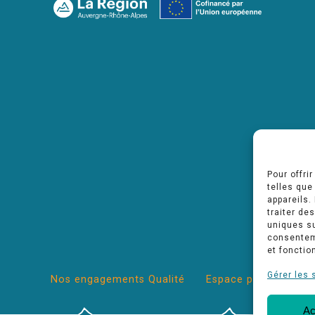
Pour offri
telles que
appareils.
traiter de
uniques su
consenteme
et fonctio
Gérer les 
Nos engagements Qualité
Espace pro
Ac