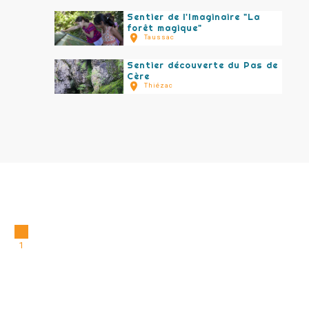
Sentier de l'Imaginaire "La
forêt magique"
Taussac
Sentier découverte du Pas de
Cère
Thiézac
1