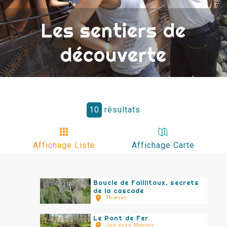
Les sentiers de
découverte
10
résultats
Affichage Liste
Affichage Carte
Boucle de Faillitoux, secrets
de la cascade
Thiézac
Le Pont de Fer
Jou-sous-Monjou