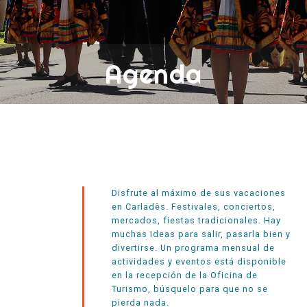
Agenda
Disfrute al máximo de sus vacaciones
en Carladès. Festivales, conciertos,
mercados, fiestas tradicionales. Hay
muchas ideas para salir, pasarla bien y
divertirse. Un programa mensual de
actividades y eventos está disponible
en la recepción de la Oficina de
Turismo, búsquelo para que no se
pierda nada.