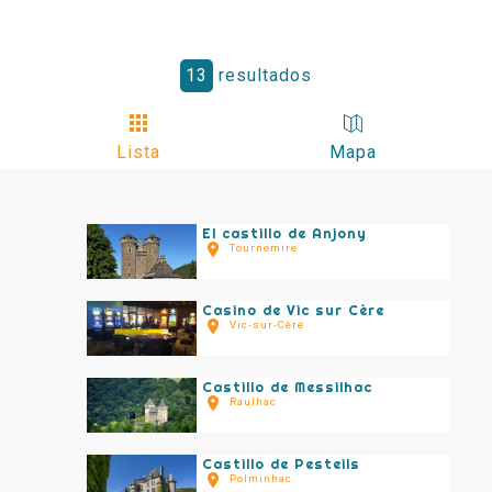
13
resultados
Lista
Mapa
El castillo de Anjony
Tournemire
Casino de Vic sur Cère
Vic-sur-Cère
Castillo de Messilhac
Raulhac
Castillo de Pesteils
Polminhac