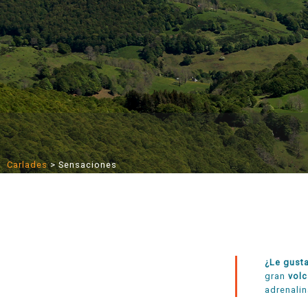
Carlades
>
Sensaciones
¿Le gusta
gran
volc
adrenalin