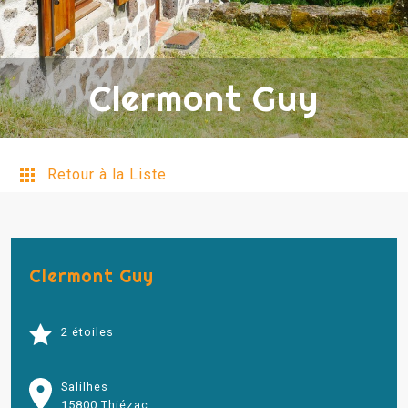
Clermont Guy
Retour à la Liste
Clermont Guy
2 étoiles
Salilhes
15800 Thiézac