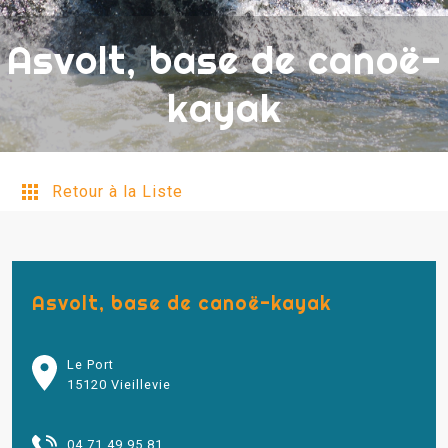
Asvolt, base de canoë-
kayak
Retour à la Liste
Asvolt, base de canoë-kayak
Le Port
15120 Vieillevie
04 71 49 95 81