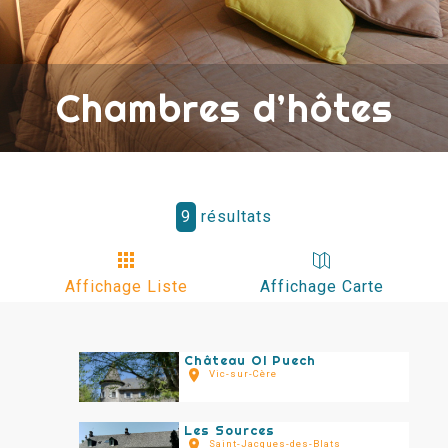
Chambres d’hôtes
9
résultats
Affichage Liste
Affichage Carte
Château Ol Puech
Vic-sur-Cère
Les Sources
Saint-Jacques-des-Blats