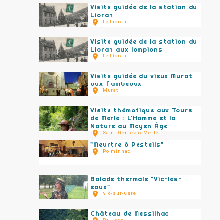
Visite guidée de la station du
Lioran
Le Lioran
Visite guidée de la station du
Lioran aux lampions
Le Lioran
Visite guidée du vieux Murat
aux flambeaux
Murat
Visite thématique aux Tours
de Merle : L'Homme et la
Nature au Moyen Âge
Saint-Geniez-ô-Merle
"Meurtre à Pesteils"
Polminhac
Balade thermale "Vic-les-
eaux"
Vic-sur-Cère
Château de Messilhac
Raulhac