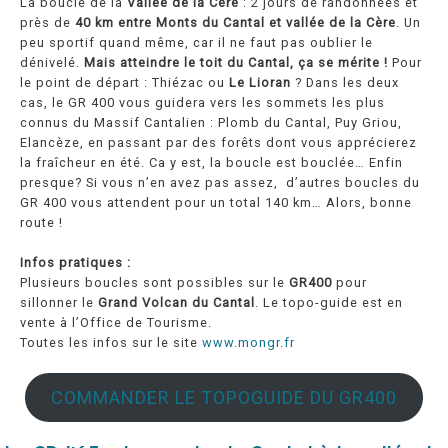
La boucle de la
Vallée de la Cère
: 2 jours de randonnées et
près de
40 km entre Monts du Cantal et vallée de la Cère
. Un
peu sportif quand même, car il ne faut pas oublier le
dénivelé.
Mais atteindre le toit du Cantal, ça se mérite !
Pour
le point de départ : Thiézac ou
Le Lioran
? Dans les deux
cas, le GR 400 vous guidera vers les sommets les plus
connus du Massif Cantalien : Plomb du Cantal, Puy Griou,
Elancèze, en passant par des forêts dont vous apprécierez
la fraîcheur en été. Ca y est, la boucle est bouclée… Enfin
presque? Si vous n’en avez pas assez, d’autres boucles du
GR 400 vous attendent pour un total 140 km… Alors, bonne
route !
Infos pratiques :
Plusieurs boucles sont possibles sur le
GR400
pour
sillonner le
Grand Volcan du Cantal
. Le topo-guide est en
vente à l’Office de Tourisme.
Toutes les infos sur le site
www.mongr.fr
COMMANDER LE TOPOGUIDE DU GR400