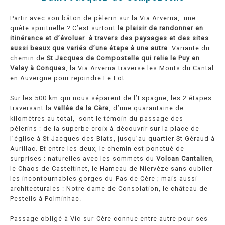
Partir avec son bâton de pèlerin sur la Via Arverna, une
quête spirituelle ? C’est surtout
le plaisir de randonner en
itinérance et d’évoluer à travers des paysages et des sites
aussi beaux que variés d’une étape à une autre
. Variante du
chemin de
St Jacques de Compostelle qui relie le Puy en
Velay à Conques
, la Via Arverna traverse les Monts du Cantal
en Auvergne pour rejoindre Le Lot.
Sur les 500 km qui nous séparent de l’Espagne, les 2 étapes
traversant la
vallée de la Cère
, d’une quarantaine de
kilomètres au total, sont le témoin du passage des
pèlerins : de la superbe croix à découvrir sur la place de
l’église à St Jacques des Blats, jusqu’au quartier St Géraud à
Aurillac. Et entre les deux, le chemin est ponctué de
surprises : naturelles avec les sommets du
Volcan Cantalien
,
le Chaos de Casteltinet, le Hameau de Niervèze sans oublier
les incontournables gorges du Pas de Cère ; mais aussi
architecturales : Notre dame de Consolation, le château de
Pesteils à Polminhac.
Passage obligé à Vic-sur-Cère connue entre autre pour ses