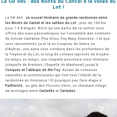
Le GR 465 : des monts du Cantal à la vallée du
Lot !
Le GR 465 :
un nouvel itinéraire de grande randonnée entre
les Monts du Cantal et les vallées du Lot
: plus de 130 Km
pour 7 à 8 étapes. Alors qu’une partie de ce sentier vous
offrira des vues panoramiques sur l’ensemble des sommets
du Volcan Cantalien (Puy Griou, Puy Mary, Elancèze…) et que
vous rencontrerez ça et là un troupeau de Salers ou
d’Aubrac, une autre vous conduira dans les profondeurs de
la Truyère et du Lot, le long de coteaux tapissés de bruyère.
De temps en temps, une chapelle ponctuera votre itinéraire
(chapelle de Bredons, Chapelle de Manhaval) jusqu’à
Conques et l’abbaye de Ste Foy
. Autant de richesses
naturelles et architecturales qui font tout l’intérêt de la
randonnée en itinérance ! Et pourquoi pas faire étape à
Pailherols
, au gite des Flocons Verts, ce charmant village
de montagne entre
Carladès
et
Carladez
…