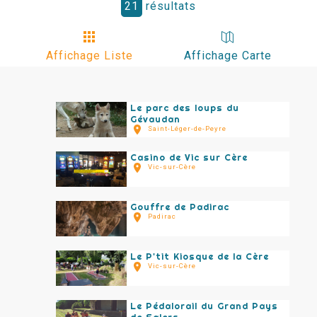
21
résultats
Affichage Liste
Affichage Carte
Le parc des loups du
Gévaudan
Saint-Léger-de-Peyre
Casino de Vic sur Cère
Vic-sur-Cère
Gouffre de Padirac
Padirac
Le P'tit Kiosque de la Cère
Vic-sur-Cère
Le Pédalorail du Grand Pays