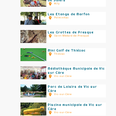
de Salers
Ally
Les Etangs de Marfon
Polminhac
Les Grottes de Presque
Saint-Médard-de-Presque
Mini Golf de Thiézac
Thiézac
Médiathèque Municipale de Vic
sur Cère
Vic-sur-Cère
Parc de Loisirs de Vic sur
Cère
Vic-sur-Cère
Piscine municipale de Vic sur
Cère
Vic-sur-Cère