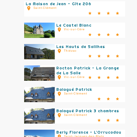
La Maison de Jean - Gîte 206
Saint-Clément
Le Castel Blanc
Vic-sur-Cère
Les Hauts de Salilhes
Thiézac
Rocton Patrick - La Grange
de La Salle
Vic-sur-Cère
Balagué Patrick
Saint-Clément
Balagué Patrick 3 chambres
Saint-Clément
Berly Florence - L'Orrucodou
Saint-Jacques-des-Blats