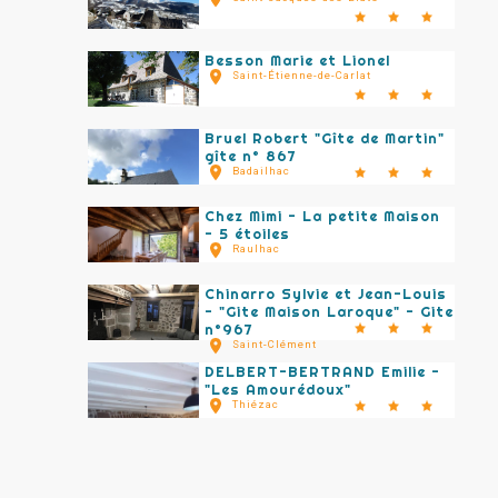
Besson Marie et Lionel
Saint-Étienne-de-Carlat
Bruel Robert "Gîte de Martin"
gîte n° 867
Badailhac
Chez Mimi - La petite Maison
- 5 étoiles
Raulhac
Chinarro Sylvie et Jean-Louis
- "Gite Maison Laroque" - Gite
n°967
Saint-Clément
DELBERT-BERTRAND Emilie -
"Les Amourédoux"
Thiézac