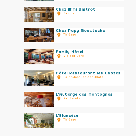
Chez Mimi Bistrot
Raulhac
Chez Papy Moustache
Thiézac
Family Hôtel
Vic-sur-Cère
Hôtel Restaurant les Chazes
Saint-Jacques-des-Blats
L'Auberge des Montagnes
Pailherols
L'Elancèze
Thiézac