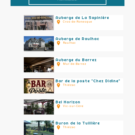
Auberge de La Sapinière
Cros-de-Ronesque
Auberge de Raulhac
Raulhac
Auberge du Barrez
Mur-de-Barrez
Bar de la poste "Chez Didine"
Thiézac
Bel Horizon
Vic-sur-Cère
Buron de la Tuillière
Thiézac