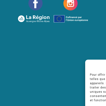
Pour offri
telles que
appareils.
traiter de
uniques su
consenteme
et fonctio