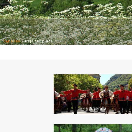
Carlades
>
Déjà sur place ?
Agenda