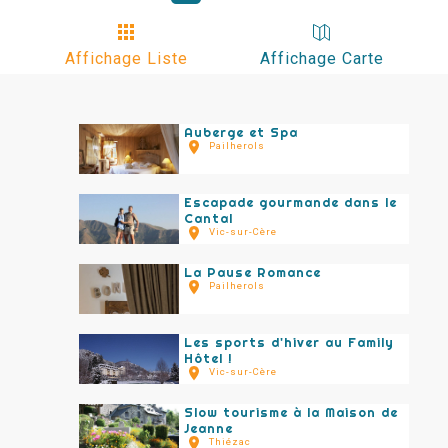
Affichage Liste
Affichage Carte
Auberge et Spa
Pailherols
Escapade gourmande dans le
Cantal
Vic-sur-Cère
La Pause Romance
Pailherols
Les sports d'hiver au Family
Hôtel !
Vic-sur-Cère
Slow tourisme à la Maison de
Jeanne
Thiézac