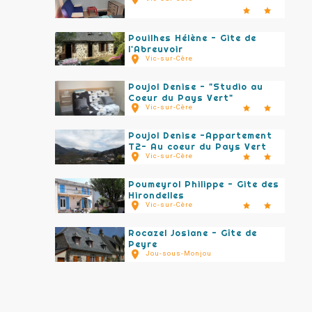
Pouilhes Hélène - Gite de
l'Abreuvoir
Vic-sur-Cère
Poujol Denise - "Studio au
Coeur du Pays Vert"
Vic-sur-Cère
Poujol Denise -Appartement
T2- Au coeur du Pays Vert
Vic-sur-Cère
Poumeyrol Philippe - Gite des
Hirondelles
Vic-sur-Cère
Rocazel Josiane - Gîte de
Peyre
Jou-sous-Monjou