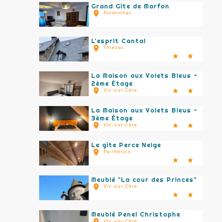
Grand Gîte de Marfon
Polminhac
L'esprit Cantal
Thiézac
La Maison aux Volets Bleus -
2ème Étage
Vic-sur-Cère
La Maison aux Volets Bleus -
3ème Étage
Vic-sur-Cère
Le gîte Perce Neige
Pailherols
Meublé "La cour des Princes"
Vic-sur-Cère
Meublé Penel Christophe
Vic-sur-Cère