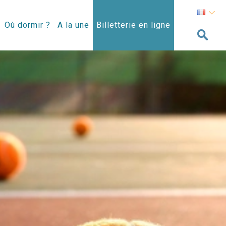
Où dormir ?
A la une
Billetterie en ligne