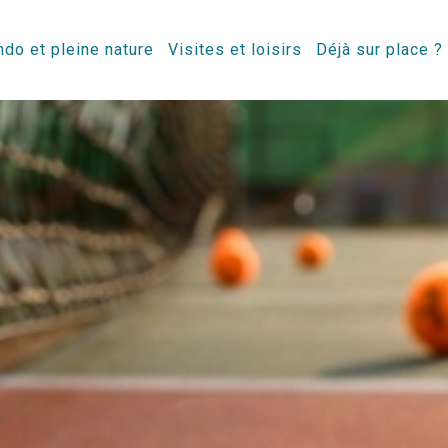
do et pleine nature
Visites et loisirs
Déjà sur place ?