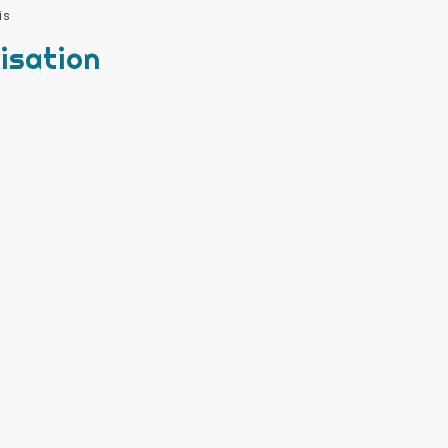
is
isation