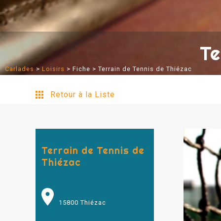
Te
Carlades
>
Loisirs
>
Fiche
> Terrain de Tennis de Thiézac
Retour à la Liste
Terrain de Tennis de
Thiézac
15800 Thiézac