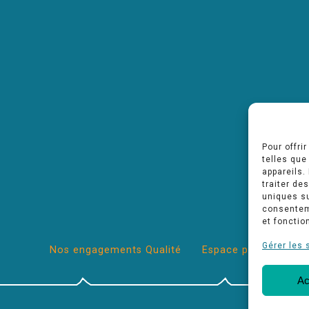
Pour offri
telles que
appareils.
traiter de
uniques su
consenteme
et fonctio
Gérer les 
Nos engagements Qualité
Espace pro
Ac